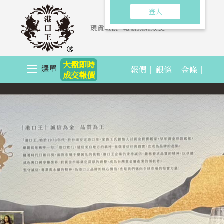
登入
大盤即時
選單
報價｜
銀條｜
金條｜
成交報價