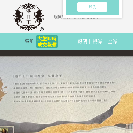
登入
大盤即時
選單
報價｜
銀條｜
金條｜
成交報價